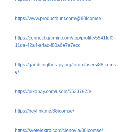
https://www.producthunt.com/@88icomse
https://connect.garmin.com/app/profile/5541fef0-
11da-42a4-a4ac-f80a6e7a7ecc
https://gamblingtherapy.org/forum/users/88icoms
e/
https://pixabay.com/users/55337973/
https://heylink.me/88icomse/
https://svetelektro.com/clenovia/88icomse/